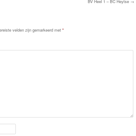
BV Heel 1 – BC Heytse
→
ereiste velden zijn gemarkeerd met
*