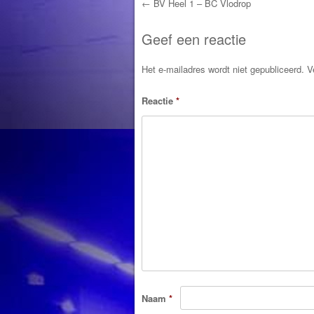
←
BV Heel 1 – BC Vlodrop
Post navigation
Geef een reactie
Het e-mailadres wordt niet gepubliceerd.
V
Reactie
*
Naam
*