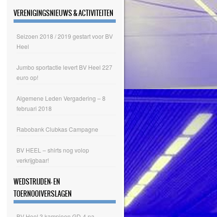
VERENIGINGSNIEUWS & ACTIVITEITEN
Seizoen 2018 / 2019 gestart voor BV
Heel
Jumbo sportactie levert BV Heel 227
euro op!
Algemene Leden Vergadering – 8
februari 2018
Rabobank Clubkas Campagne
BV HEEL – shirts nog volop
verkrijgbaar!
WEDSTRIJDEN- EN
TOERNOOIVERSLAGEN
BV Heel 3 kampioen GD-4 na