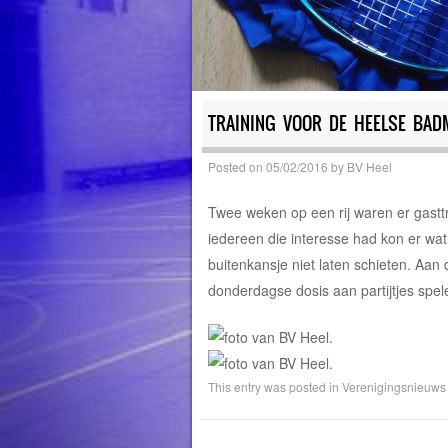
TRAINING VOOR DE HEELSE BAD
Posted on
05/02/2016
by
BV Heel
Twee weken op een rij waren er gastt
iedereen die interesse had kon er wat
buitenkansje niet laten schieten. Aan
donderdagse dosis aan partijtjes spel
This entry was posted in
Verenigingsnieuws e