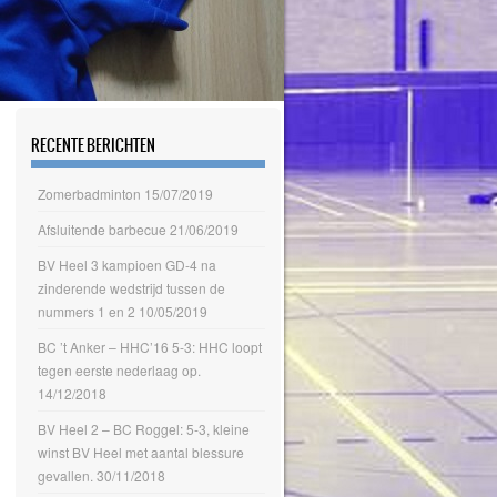
RECENTE BERICHTEN
Zomerbadminton
15/07/2019
Afsluitende barbecue
21/06/2019
BV Heel 3 kampioen GD-4 na
zinderende wedstrijd tussen de
nummers 1 en 2
10/05/2019
BC ’t Anker – HHC’16 5-3: HHC loopt
tegen eerste nederlaag op.
14/12/2018
BV Heel 2 – BC Roggel: 5-3, kleine
winst BV Heel met aantal blessure
gevallen.
30/11/2018