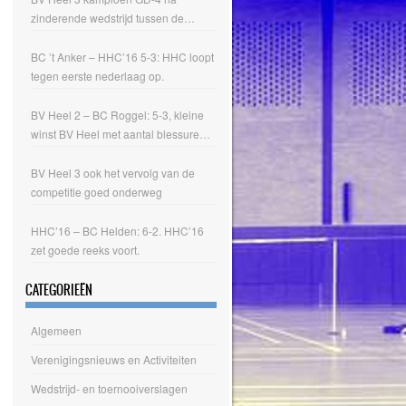
zinderende wedstrijd tussen de
nummers 1 en 2
BC ’t Anker – HHC’16 5-3: HHC loopt
tegen eerste nederlaag op.
BV Heel 2 – BC Roggel: 5-3, kleine
winst BV Heel met aantal blessure
gevallen.
BV Heel 3 ook het vervolg van de
competitie goed onderweg
HHC’16 – BC Helden: 6-2. HHC’16
zet goede reeks voort.
CATEGORIEËN
Algemeen
Verenigingsnieuws en Activiteiten
Wedstrijd- en toernooiverslagen