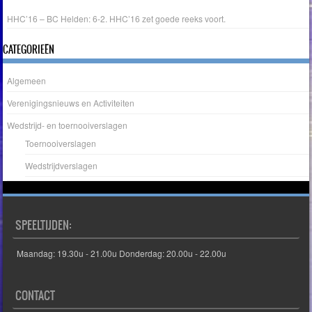
HHC’16 – BC Helden: 6-2. HHC’16 zet goede reeks voort.
CATEGORIEËN
Algemeen
Verenigingsnieuws en Activiteiten
Wedstrijd- en toernooiverslagen
Toernooiverslagen
Wedstrijdverslagen
SPEELTIJDEN:
Maandag: 19.30u - 21.00u Donderdag: 20.00u - 22.00u
CONTACT