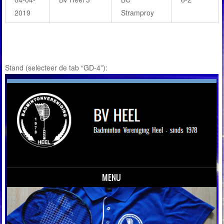
2019
Stramproy
Stand (selecteer de tab “GD-4”):