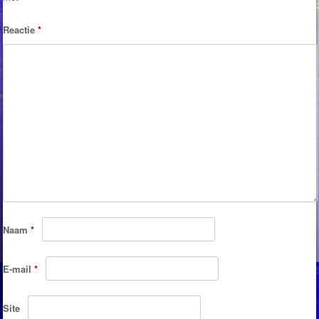
Reactie
*
Naam
*
E-mail
*
Site