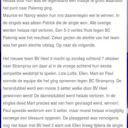
Helaas voor hun was de tegenstand een maatje te groot waardoor
het punt naar Palemig ging.
Maurice en Nancy wisten hun mix daarentegen wel te winnen. In
de singels was alleen Patrick die de single won. Alle overige
werden helaas nipt verloren. Een 5-3 verlies thuis tegen BC
Palemig was het resultaat. Zeker gezien de sterkte van het team
was het geen slechte uitslag. Op naar de volgende.
Het nieuwe team BV Heel 3 mocht op zondag ochtend 7 oktober
naar Stramproy om daar al in de vroege ochtend hun eerste
competitie wedstrijd te spelen. Lize-Lotte, Ellen, Mart en Paul
vormde de equipe die het ging opnemen tegen BC Stramproy. De
herendubbel werd een mooie 3 setter welke door BV Heel
gewonnen werd! De damesdubbel werd helaas verloren. In de
singles deed Mart precies wat van hem gevraagd werd, winnen!.
Paul speelde wederom een 3 setter, maar moest helaas vroegtijdig
vanwege een blessure opgeven. De plaaggeest was vervolgens
nog niet klaar met BV heel 3 want ook Ellen kreeg tijdens de single