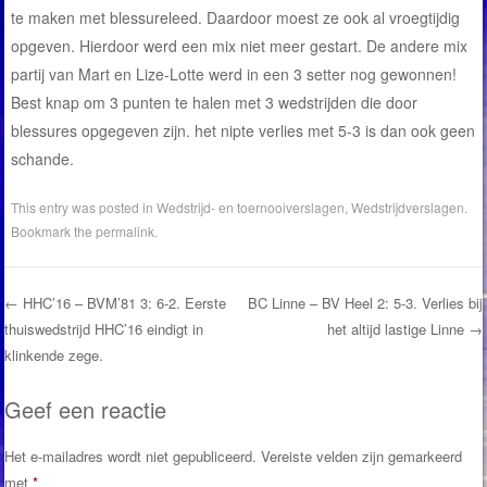
te maken met blessureleed. Daardoor moest ze ook al vroegtijdig
opgeven. Hierdoor werd een mix niet meer gestart. De andere mix
partij van Mart en Lize-Lotte werd in een 3 setter nog gewonnen!
Best knap om 3 punten te halen met 3 wedstrijden die door
blessures opgegeven zijn. het nipte verlies met 5-3 is dan ook geen
schande.
This entry was posted in
Wedstrijd- en toernooiverslagen
,
Wedstrijdverslagen
.
Bookmark the
permalink
.
←
HHC’16 – BVM’81 3: 6-2. Eerste
BC Linne – BV Heel 2: 5-3. Verlies bij
thuiswedstrijd HHC’16 eindigt in
het altijd lastige Linne
→
Post navigation
klinkende zege.
Geef een reactie
Het e-mailadres wordt niet gepubliceerd.
Vereiste velden zijn gemarkeerd
met
*