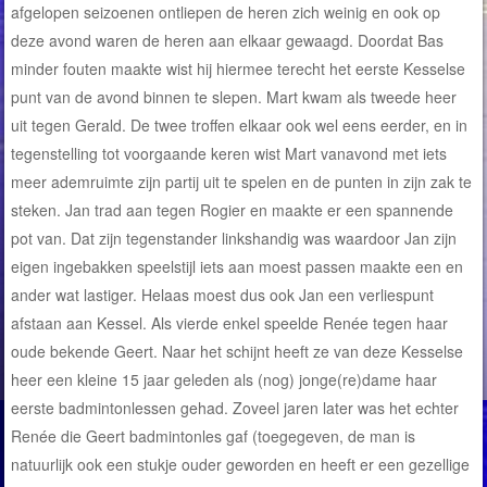
afgelopen seizoenen ontliepen de heren zich weinig en ook op
deze avond waren de heren aan elkaar gewaagd. Doordat Bas
minder fouten maakte wist hij hiermee terecht het eerste Kesselse
punt van de avond binnen te slepen. Mart kwam als tweede heer
uit tegen Gerald. De twee troffen elkaar ook wel eens eerder, en in
tegenstelling tot voorgaande keren wist Mart vanavond met iets
meer ademruimte zijn partij uit te spelen en de punten in zijn zak te
steken. Jan trad aan tegen Rogier en maakte er een spannende
pot van. Dat zijn tegenstander linkshandig was waardoor Jan zijn
eigen ingebakken speelstijl iets aan moest passen maakte een en
ander wat lastiger. Helaas moest dus ook Jan een verliespunt
afstaan aan Kessel. Als vierde enkel speelde Renée tegen haar
oude bekende Geert. Naar het schijnt heeft ze van deze Kesselse
heer een kleine 15 jaar geleden als (nog) jonge(re)dame haar
eerste badmintonlessen gehad. Zoveel jaren later was het echter
Renée die Geert badmintonles gaf (toegegeven, de man is
natuurlijk ook een stukje ouder geworden en heeft er een gezellige