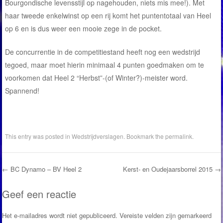
Bourgondische levensstijl op nagehouden, niets mis mee!). Met
haar tweede enkelwinst op een rij komt het puntentotaal van Heel
op 6 en is dus weer een mooie zege in de pocket.
De concurrentie in de competitiestand heeft nog een wedstrijd
tegoed, maar moet hierin minimaal 4 punten goedmaken om te
voorkomen dat Heel 2 “Herbst”-(of Winter?)-meister word.
Spannend!
This entry was posted in
Wedstrijdverslagen
. Bookmark the
permalink
.
←
BC Dynamo – BV Heel 2
Kerst- en Oudejaarsborrel 2015
→
Post navigation
Geef een reactie
Het e-mailadres wordt niet gepubliceerd.
Vereiste velden zijn gemarkeerd